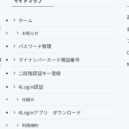
サイトマップ
ク
ホーム
』
証
お知らせ
パスワード管理
マイナンバーカード暗証番号
パ
本
二段階認証キー登録
4Login認証
ら
仕組み
4Loginアプリ ダウンロード
利用規約