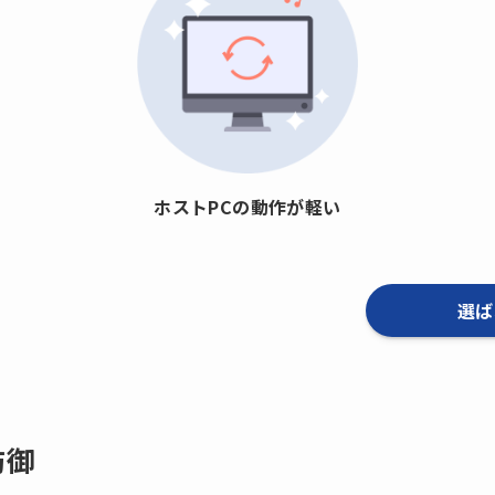
ホストPCの動作が軽い
選ば
防御