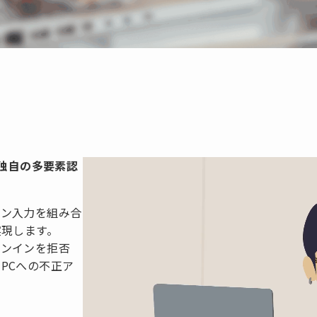
は
る独自の多要素認
ーン入力を組み合
実現します。
インインを拒否
PCへの不正ア